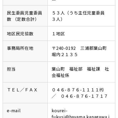
民生委員児童委員
５３人（うち主任児童委員
数 （定数合計）
３人）
地区民児協数
１地区
事務局所在地
〒240-0192 三浦郡葉山町
堀内２１３５
担当
葉山町 福祉部 福祉課 社
会福祉係
ＴＥＬ／ＦＡＸ
０４６-８７６-１１１１㈹
／ ０４６-８７６-１７１７
e-mail
kourei-
fukusi@hayama.kanagawa.j