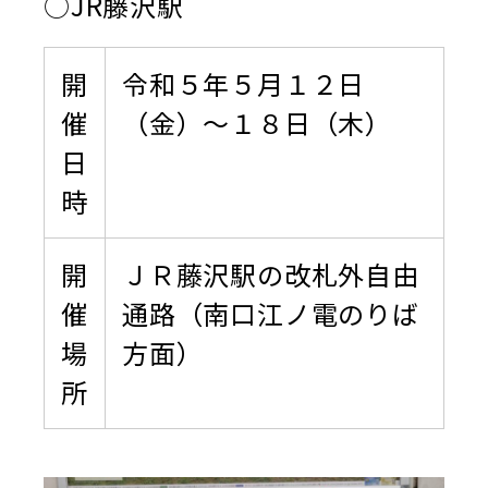
○JR藤沢駅
開
令和５年５月１２日
催
（金）～１８日（木）
日
時
開
ＪＲ藤沢駅の改札外自由
催
通路（南口江ノ電のりば
場
方面）
所