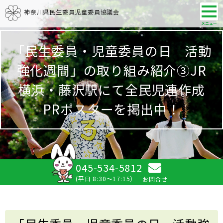
神奈川県民生委員児童委員協議会
「民生委員・児童委員の日 活動
強化週間」の取り組み紹介③JR
横浜・藤沢駅にて全民児連作成
PRポスターを掲出中！
045-534-5812
(平日 8:30～17:15）
お問合せ