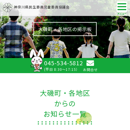
神奈川県民生委員児童委員協議会
大磯町・各地区の掲示板
045-534-5812
(平日 8:30～17:15）
お問合せ
大磯町・各地区
からの
お知らせ一覧